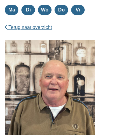
Ma
Di
Wo
Do
Vr
Maandag
Dinsdag
Woensdag
Donderdag
Vrijdag
Terug naar overzicht