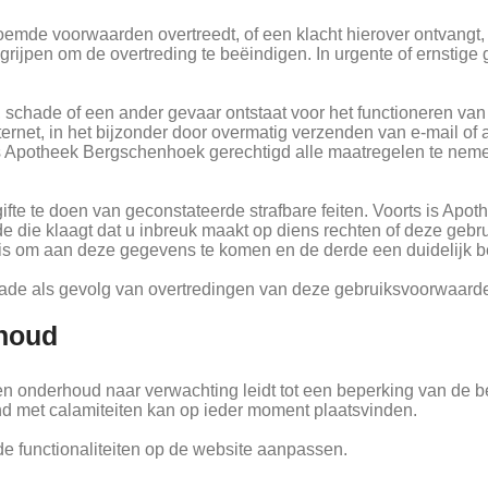
e voorwaarden overtreedt, of een klacht hierover ontvangt, zal
rijpen om de overtreding te beëindigen. In urgente of ernsti
 schade of een ander gevaar ontstaat voor het functioneren va
ternet, in het bijzonder door overmatig verzenden van e-mail 
 is Apotheek Bergschenhoek gerechtigd alle maatregelen te nemen
ifte te doen van geconstateerde strafbare feiten. Voorts is A
 die klaagt dat u inbreuk maakt op diens rechten of deze gebru
 is om aan deze gegevens te komen en de derde een duidelijk be
ade als gevolg van overtredingen van deze gebruiksvoorwaarde
rhoud
n onderhoud naar verwachting leidt tot een beperking van de b
and met calamiteiten kan op ieder moment plaatsvinden.
de functionaliteiten op de website aanpassen.