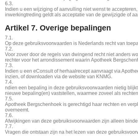
6.3.
Indien u een wijziging of aanvulling niet wenst te accepter
inwerkingtreding geldt als acceptatie van de gewijzigde of 
Artikel 7. Overige bepalingen
7.1.
Op deze gebruiksvoorwaarden is Nederlands recht van toepa
7.2.
Voor zover door de regels van dwingend recht niet anders w
rechter voor het arrondissement waarin Apotheek Bergschenh
7.3.
Indien u een eConsult of herhaalrecept aanvraagt via Apothee
inzien, of downloaden via de website van KNMG.
7.4.
ndien een bepaling in deze gebruiksvoorwaarden nietig blijkt t
nieuwe bepaling(en) vaststellen, waarmee zoveel als rechten
7.5.
Apotheek Bergschenhoek is gerechtigd haar rechten en verplic
overneemt.
7.6.
Afwijkingen van deze gebruiksvoorwaarden zijn alleen binde
7.7.
Vragen die ontstaan zijn na het lezen van deze gebruiksvoorwa