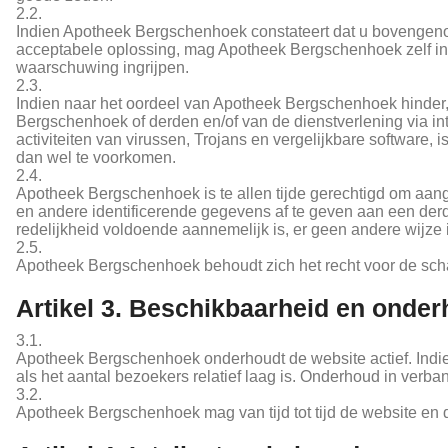
2.2.
Indien Apotheek Bergschenhoek constateert dat u bovengenoemd
acceptabele oplossing, mag Apotheek Bergschenhoek zelf ing
waarschuwing ingrijpen.
2.3.
Indien naar het oordeel van Apotheek Bergschenhoek hinder,
Bergschenhoek of derden en/of van de dienstverlening via in
activiteiten van virussen, Trojans en vergelijkbare software,
dan wel te voorkomen.
2.4.
Apotheek Bergschenhoek is te allen tijde gerechtigd om aang
en andere identificerende gegevens af te geven aan een derde
redelijkheid voldoende aannemelijk is, er geen andere wijze
2.5.
Apotheek Bergschenhoek behoudt zich het recht voor de sch
Artikel 3. Beschikbaarheid en onde
3.1.
Apotheek Bergschenhoek onderhoudt de website actief. Indie
als het aantal bezoekers relatief laag is. Onderhoud in verb
3.2.
Apotheek Bergschenhoek mag van tijd tot tijd de website en 