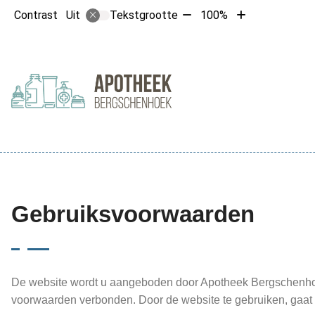
Tekst
Tekst
Contrast
Tekstgrootte
100%
Uit
verkleinen
vergroten
met
met
10%
10%
Hoofdme
Gebruiksvoorwaarden
De website wordt u aangeboden door Apotheek Bergschenhoek
voorwaarden verbonden. Door de website te gebruiken, gaat