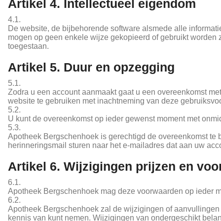
Artikel 4. Intellectueel eigendom
4.1.
De website, de bijbehorende software alsmede alle informati
mogen op geen enkele wijze gekopieerd of gebruikt worden zo
toegestaan.
Artikel 5. Duur en opzegging
5.1.
Zodra u een account aanmaakt gaat u een overeenkomst met 
website te gebruiken met inachtneming van deze gebruiksv
5.2.
U kunt de overeenkomst op ieder gewenst moment met onmidd
5.3.
Apotheek Bergschenhoek is gerechtigd de overeenkomst te be
herinneringsmail sturen naar het e-mailadres dat aan uw acc
Artikel 6. Wijzigingen prijzen en vo
6.1.
Apotheek Bergschenhoek mag deze voorwaarden op ieder 
6.2.
Apotheek Bergschenhoek zal de wijzigingen of aanvullingen 
kennis van kunt nemen. Wijzigingen van ondergeschikt belan