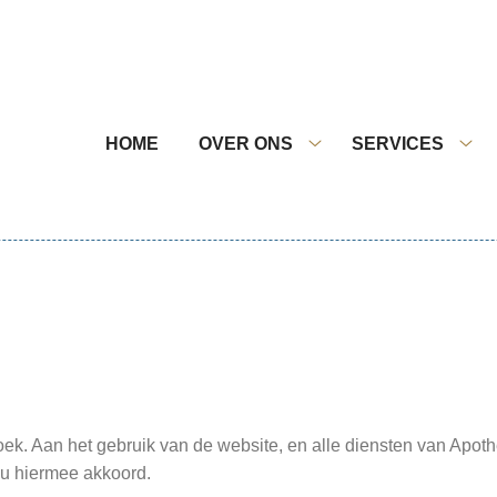
nu
HOME
OVER ONS
SERVICES
Over
Ser
ons
sub
submenu
. Aan het gebruik van de website, en alle diensten van Apoth
 u hiermee akkoord.