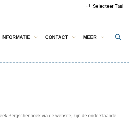
Selecteer Taal
INFORMATIE
CONTACT
MEER
vices
Informatie
Contact
Meer
menu
submenu
submenu
submenu
eek Bergschenhoek via de website, zijn de onderstaande