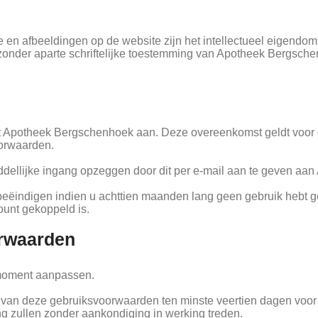
e en afbeeldingen op de website zijn het intellectueel eigend
nder aparte schriftelijke toestemming van Apotheek Bergschenh
Apotheek Bergschenhoek aan. Deze overeenkomst geldt voor onb
oorwaarden.
ellijke ingang opzeggen door dit per e-mail aan te geven aa
ëindigen indien u achttien maanden lang geen gebruik hebt gem
ount gekoppeld is.
orwaarden
moment aanpassen.
van deze gebruiksvoorwaarden ten minste veertien dagen voor 
g zullen zonder aankondiging in werking treden.