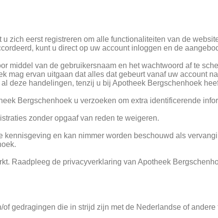
u zich eerst registreren om alle functionaliteiten van de websit
cordeerd, kunt u direct op uw account inloggen en de aangebod
door middel van de gebruikersnaam en het wachtwoord af te sche
k mag ervan uitgaan dat alles dat gebeurt vanaf uw account 
or al deze handelingen, tenzij u bij Apotheek Bergschenhoek he
theek Bergschenhoek u verzoeken om extra identificerende info
straties zonder opgaaf van reden te weigeren.
ene kennisgeving en kan nimmer worden beschouwd als vervangi
hoek.
t. Raadpleeg de privacyverklaring van Apotheek Bergschenhoe
of gedragingen die in strijd zijn met de Nederlandse of andere