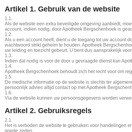
Artikel 1. Gebruik van de website
1.1.
Als de website een extra beveiligde omgeving aanbiedt, moet 
account, indien nodig, door Apotheek Bergschenhoek is geac
1.2.
Als u een account heeft, dient u de toegang tot uw account 
wachtwoord strikt geheim te houden. Apotheek Bergschenhoe
uw leiding en toezicht gebeurt. U bent dus aansprakelijk vo
1.3.
Indien dat nodig is voor de door u gevraagde dienst kan Apo
1.4.
Apotheek Bergschenhoek behoudt zich het recht voor om regi
1.5.
De medische informatie op de website is slechts ter algem
persoonlijk advies altijd contact op met Apotheek Bergschen
1.6.
Via de website kunnen uw persoonsgegevens worden verwerk
Artikel 2. Gebruiksregels
2.1.
Het is verboden de website te gebruiken voor handelingen en/
goede zeden.