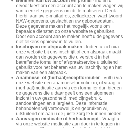
Beheren van uw account en profiel
- Indien u
ervoor kiest om een account aan te maken vragen wij
van u enkele gegevens om dit te realiseren. Denk
hierbij aan uw e-mailadres, zelfgekozen wachtwoord,
NAW-gegevens, geslacht en uw geboortedatum.
Deze gegevens maken het mogelijk voor u om
bepaalde diensten op onze website te gebruiken.
Door een account aan te maken hoeft u de gegevens
niet telkens opnieuw in te vullen.
Inschrijven en afspraak maken
- Indien u zich via
onze website bij ons inschrijft of een afspraak maakt,
dan worden de gegevens die u verstrekt in het
betreffende formulier of afspraakservice uitsluitend
gebruikt voor het beheren van uw inschrijving en het
maken van een afspraak.
Anamnese- of (herhaal)receptformulier
- Vult u via
onze website een anamneseformulier in, of vraagt u
(herhaal)medicatie aan via een formulier dan bieden
de gegevens die u daar geeft ons een algemeen
inzicht in uw gezondheid, medicijngebruik,
aandoeningen en allergieën. Deze informatie
behandelen wij vertrouwelijk en gebruiken wij
uitsluitend om aan u de juiste zorg te kunnen bieden.
Aanvragen medicatie of herhaalrecept
- Vraagt u
via onze website medicatie aan door in te loggen in